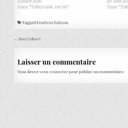
2 juillet 2016
20 août 20
Dans "Talleyrand, rue de"
Dans "Tall
Tagged
Fenêtres balcons
Navigation de l’article
← Rue Colbert
Laisser un commentaire
Vous devez
vous connecter
pour publier un commentaire.