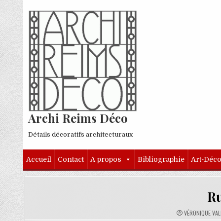
Skip to content
Archi Reims Déco
Détails décoratifs architecturaux
Accueil
Contact
A propos
Bibliographie
Art-Déc
Ru
AUTHOR:
VÉRONIQUE VA