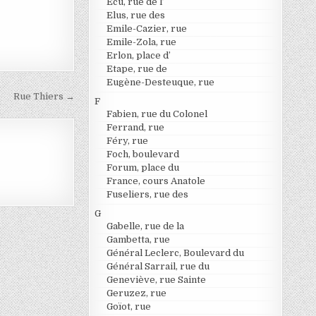
Ecu, rue de l’
Elus, rue des
Emile-Cazier, rue
Emile-Zola, rue
Erlon, place d’
Etape, rue de
Eugène-Desteuque, rue
Rue Thiers →
F
Fabien, rue du Colonel
Ferrand, rue
Féry, rue
Foch, boulevard
Forum, place du
France, cours Anatole
Fuseliers, rue des
G
Gabelle, rue de la
Gambetta, rue
Général Leclerc, Boulevard du
Général Sarrail, rue du
Geneviève, rue Sainte
Geruzez, rue
Goïot, rue