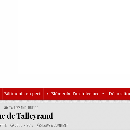
o
Bâtiments en péril
Eléments d'architecture
Décoratio
POSTED IN
TALLEYRAND, RUE DE
e de Talleyrand
PUBLISHED DATE:
COMMENTS:
ON RUE DE TALLEYRAND
LETTE
30 JUIN 2016
LEAVE A COMMENT