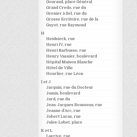
Gouraud, place Général
Grand Credo, rue du
Grenier à Sel, rue du
Grosse Ecritoire, rue de la
Guyot, rue Raymond
H
Heidsieck, rue
Henri IV, rue
Henri Barbusse, rue
Henry Vasnier, boulevard
Hôpital Maison Blanche
Hôtel de Ville
Hourlier, rue Léon
I et J
Jacquin, rue du Docteur
Jamin, boulevard
Jard, rue du
Jean-Jacques Rousseau, rue
Jeanne d’Arc, rue
Jobert Lucas, rue
Jules-Lobet, place
K et L
Lagrive, rue