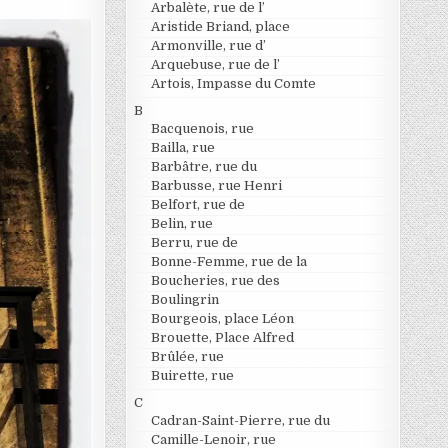
Arbalète, rue de l’
Aristide Briand, place
Armonville, rue d’
Arquebuse, rue de l’
Artois, Impasse du Comte
B
Bacquenois, rue
Bailla, rue
Barbâtre, rue du
Barbusse, rue Henri
Belfort, rue de
Belin, rue
Berru, rue de
Bonne-Femme, rue de la
Boucheries, rue des
Boulingrin
Bourgeois, place Léon
Brouette, Place Alfred
Brûlée, rue
Buirette, rue
C
Cadran-Saint-Pierre, rue du
Camille-Lenoir, rue