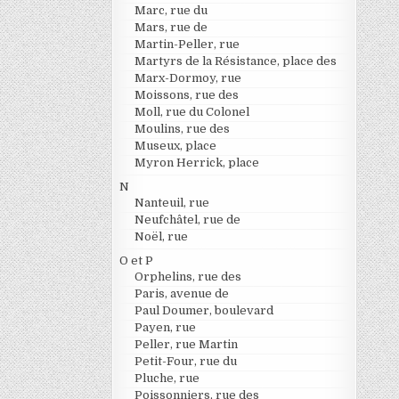
Marc, rue du
Mars, rue de
Martin-Peller, rue
Martyrs de la Résistance, place des
Marx-Dormoy, rue
Moissons, rue des
Moll, rue du Colonel
Moulins, rue des
Museux, place
Myron Herrick, place
N
Nanteuil, rue
Neufchâtel, rue de
Noël, rue
O et P
Orphelins, rue des
Paris, avenue de
Paul Doumer, boulevard
Payen, rue
Peller, rue Martin
Petit-Four, rue du
Pluche, rue
Poissonniers, rue des