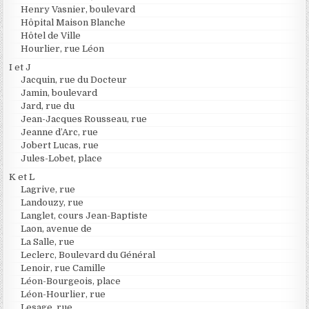
Henry Vasnier, boulevard
Hôpital Maison Blanche
Hôtel de Ville
Hourlier, rue Léon
I et J
Jacquin, rue du Docteur
Jamin, boulevard
Jard, rue du
Jean-Jacques Rousseau, rue
Jeanne d’Arc, rue
Jobert Lucas, rue
Jules-Lobet, place
K et L
Lagrive, rue
Landouzy, rue
Langlet, cours Jean-Baptiste
Laon, avenue de
La Salle, rue
Leclerc, Boulevard du Général
Lenoir, rue Camille
Léon-Bourgeois, place
Léon-Hourlier, rue
Lesage, rue