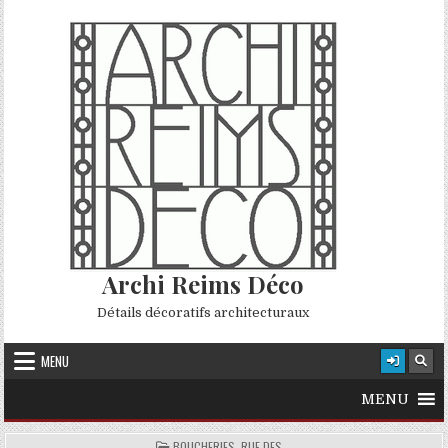
Skip to content
Archi Reims Déco
Détails décoratifs architecturaux
MENU
MENU
POSTED IN
BOUCHERIES, RUE DES