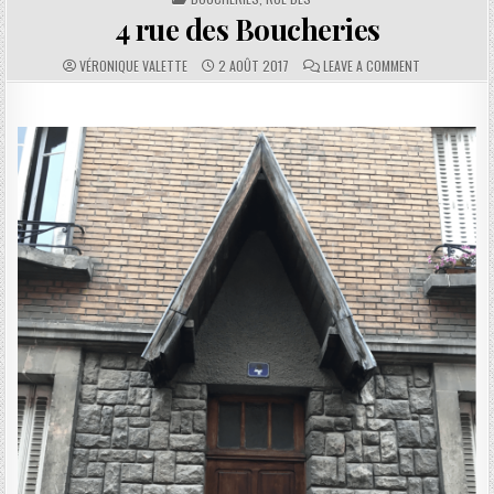
4 rue des Boucheries
AUTHOR:
PUBLISHED DATE:
COMMENTS:
ON 4 RUE DE
VÉRONIQUE VALETTE
2 AOÛT 2017
LEAVE A COMMENT