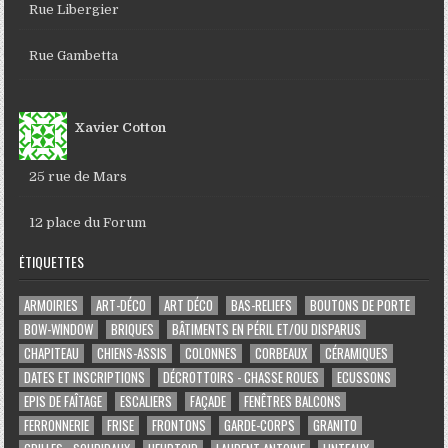
Rue Libergier
Rue Gambetta
Xavier Cotton
25 rue de Mars
12 place du Forum
ÉTIQUETTES
ARMOIRIES
ART-DÉCO
ART DÉCO
BAS-RELIEFS
BOUTONS DE PORTE
BOW-WINDOW
BRIQUES
BÂTIMENTS EN PÉRIL ET/OU DISPARUS
CHAPITEAU
CHIENS-ASSIS
COLONNES
CORBEAUX
CÉRAMIQUES
DATES ET INSCRIPTIONS
DÉCROTTOIRS - CHASSE ROUES
ECUSSONS
EPIS DE FAÎTAGE
ESCALIERS
FAÇADE
FENÊTRES BALCONS
FERRONNERIE
FRISE
FRONTONS
GARDE-CORPS
GRANITO