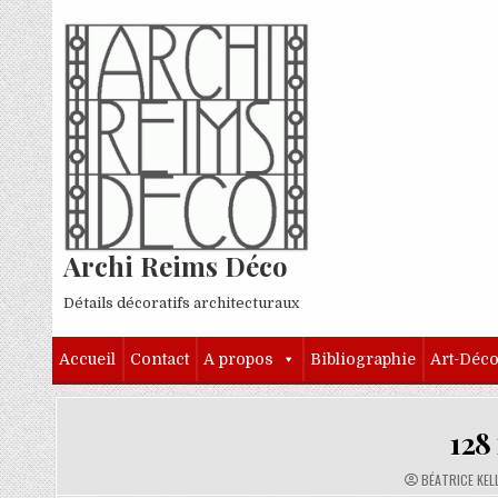
Skip to content
Archi Reims Déco
Détails décoratifs architecturaux
Accueil
Contact
A propos
Bibliographie
Art-Déc
128
AUTHOR:
BÉATRICE KEL