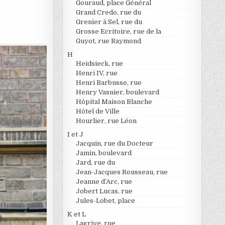
Gouraud, place Général
Grand Credo, rue du
Grenier à Sel, rue du
Grosse Ecritoire, rue de la
Guyot, rue Raymond
H
Heidsieck, rue
Henri IV, rue
Henri Barbusse, rue
Henry Vasnier, boulevard
Hôpital Maison Blanche
Hôtel de Ville
Hourlier, rue Léon
I et J
Jacquin, rue du Docteur
Jamin, boulevard
Jard, rue du
Jean-Jacques Rousseau, rue
Jeanne d’Arc, rue
Jobert Lucas, rue
Jules-Lobet, place
K et L
Lagrive, rue