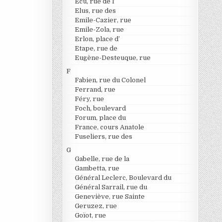
Ecu, rue de l’
Elus, rue des
Emile-Cazier, rue
Emile-Zola, rue
Erlon, place d’
Etape, rue de
Eugène-Desteuque, rue
F
Fabien, rue du Colonel
Ferrand, rue
Féry, rue
Foch, boulevard
Forum, place du
France, cours Anatole
Fuseliers, rue des
G
Gabelle, rue de la
Gambetta, rue
Général Leclerc, Boulevard du
Général Sarrail, rue du
Geneviève, rue Sainte
Geruzez, rue
Goïot, rue