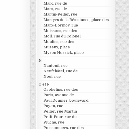
Marc, rue du
Mars, rue de
Martin-Peller, rue
Martyrs de la Résistance, place des
Marx-Dormoy, rue
Moissons, rue des
Moll, rue du Colonel
Moulins, rue des
Museux, place
Myron Herrick, place
N
Nanteuil, rue
Neufchâtel, rue de
Noël, rue
O et P
Orphelins, rue des
Paris, avenue de
Paul Doumer, boulevard
Payen, rue
Peller, rue Martin
Petit-Four, rue du
Pluche, rue
Poissonniers, rue des