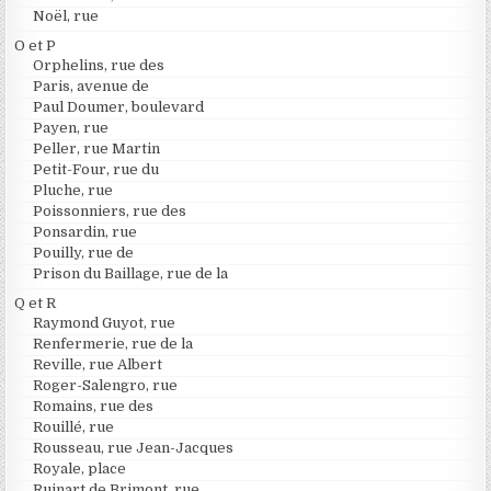
Noël, rue
O et P
Orphelins, rue des
Paris, avenue de
Paul Doumer, boulevard
Payen, rue
Peller, rue Martin
Petit-Four, rue du
Pluche, rue
Poissonniers, rue des
Ponsardin, rue
Pouilly, rue de
Prison du Baillage, rue de la
Q et R
Raymond Guyot, rue
Renfermerie, rue de la
Reville, rue Albert
Roger-Salengro, rue
Romains, rue des
Rouillé, rue
Rousseau, rue Jean-Jacques
Royale, place
Ruinart de Brimont, rue