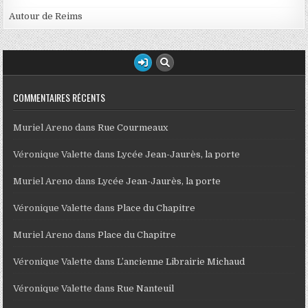
Autour de Reims
COMMENTAIRES RÉCENTS
Muriel Areno
dans
Rue Courmeaux
Véronique Valette
dans
Lycée Jean-Jaurès, la porte
Muriel Areno
dans
Lycée Jean-Jaurès, la porte
Véronique Valette
dans
Place du Chapitre
Muriel Areno
dans
Place du Chapitre
Véronique Valette
dans
L’ancienne Librairie Michaud
Véronique Valette
dans
Rue Nanteuil