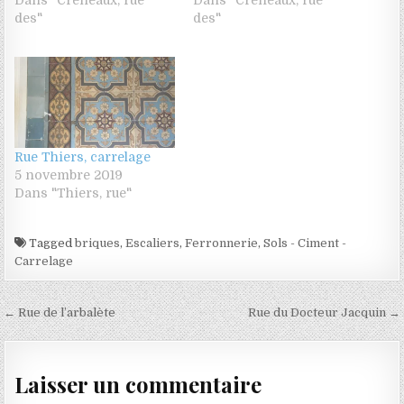
des"
des"
Rue Thiers, carrelage
5 novembre 2019
Dans "Thiers, rue"
Tagged
briques
,
Escaliers
,
Ferronnerie
,
Sols - Ciment -
Carrelage
Navigation de l’article
← Rue de l’arbalète
Rue du Docteur Jacquin →
Laisser un commentaire