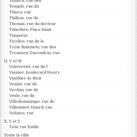
Telliers, rue des
Temple, rue du
Thiers, rue
Thillois, rue de
Thomas, rue du docteur
Timothée, Place Saint
Tinqueux
Tirelire, rue de la
Trois-Raisinets, rue des
Tronsson-Ducoudray, rue
U, V et W
Université, rue de l’
Vasnier, boulevard Henry
Vauthier-le-Noir
Venise, rue de
Verdun, rue de
Vesle, rue de
Villedommange, rue de
Villeminot-Huard, rue
Voltaire, rue
X, Y et Z
Zola, rue Emile
Toute la ville