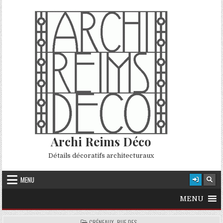
Skip to content
Archi Reims Déco
Détails décoratifs architecturaux
MENU
MENU
POSTED IN
CRÉNEAUX, RUE DES