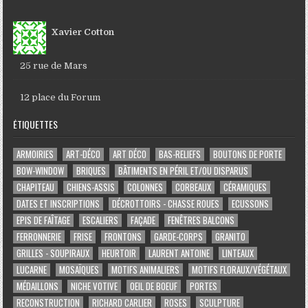
Xavier Cotton
25 rue de Mars
12 place du Forum
ÉTIQUETTES
ARMOIRIES
ART-DÉCO
ART DÉCO
BAS-RELIEFS
BOUTONS DE PORTE
BOW-WINDOW
BRIQUES
BÂTIMENTS EN PÉRIL ET/OU DISPARUS
CHAPITEAU
CHIENS-ASSIS
COLONNES
CORBEAUX
CÉRAMIQUES
DATES ET INSCRIPTIONS
DÉCROTTOIRS - CHASSE ROUES
ECUSSONS
EPIS DE FAÎTAGE
ESCALIERS
FAÇADE
FENÊTRES BALCONS
FERRONNERIE
FRISE
FRONTONS
GARDE-CORPS
GRANITO
GRILLES - SOUPIRAUX
HEURTOIR
LAURENT ANTOINE
LINTEAUX
LUCARNE
MOSAÏQUES
MOTIFS ANIMALIERS
MOTIFS FLORAUX/VÉGÉTAUX
MÉDAILLONS
NICHE VOTIVE
OEIL DE BOEUF
PORTES
RECONSTRUCTION
RICHARD CARLIER
ROSES
SCULPTURE