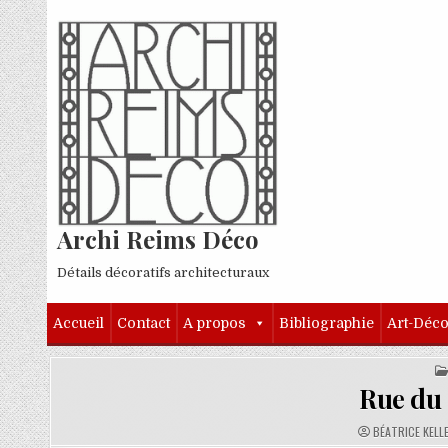
Skip to content
Archi Reims Déco
Détails décoratifs architecturaux
Accueil
Contact
A propos
Bibliographie
Art-Déc
Rue du
AUTHOR:
BÉATRICE KELL