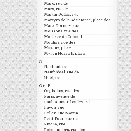
Marc, rue du
Mars, rue de
Martin-Peller, rue
Martyrs de la Résistance, place des
Marx-Dormoy, rue
Moissons, rue des
Moll, rue du Colonel
Moulins, rue des
Museux, place
Myron Herrick, place
N
Nanteuil, rue
Neufchâtel, rue de
Noël, rue
O et P
Orphelins, rue des
Paris, avenue de
Paul Doumer, boulevard
Payen, rue
Peller, rue Martin
Petit-Four, rue du
Pluche, rue
Poissonniers, rue des