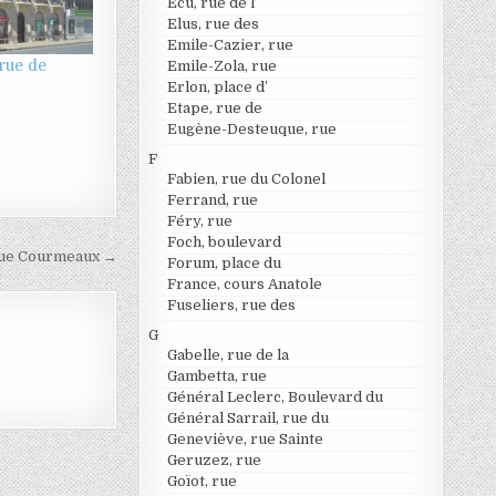
Ecu, rue de l’
Elus, rue des
Emile-Cazier, rue
 rue de
Emile-Zola, rue
Erlon, place d’
Etape, rue de
Eugène-Desteuque, rue
F
Fabien, rue du Colonel
Ferrand, rue
Féry, rue
Foch, boulevard
ue Courmeaux →
Forum, place du
France, cours Anatole
Fuseliers, rue des
G
Gabelle, rue de la
Gambetta, rue
Général Leclerc, Boulevard du
Général Sarrail, rue du
Geneviève, rue Sainte
Geruzez, rue
Goïot, rue