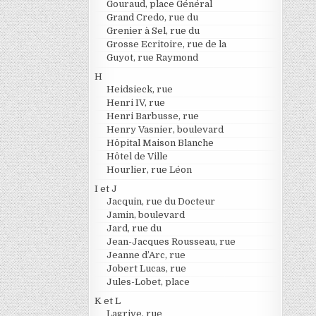
Gouraud, place Général
Grand Credo, rue du
Grenier à Sel, rue du
Grosse Ecritoire, rue de la
Guyot, rue Raymond
H
Heidsieck, rue
Henri IV, rue
Henri Barbusse, rue
Henry Vasnier, boulevard
Hôpital Maison Blanche
Hôtel de Ville
Hourlier, rue Léon
I et J
Jacquin, rue du Docteur
Jamin, boulevard
Jard, rue du
Jean-Jacques Rousseau, rue
Jeanne d’Arc, rue
Jobert Lucas, rue
Jules-Lobet, place
K et L
Lagrive, rue