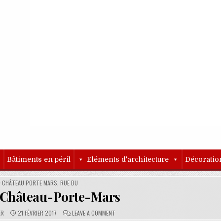
o
Bâtiments en péril
Eléments d'architecture
Décoratio
POSTED IN
CHÂTEAU PORTE MARS, RUE DU
 Château-Porte-Mars
PUBLISHED DATE:
COMMENTS:
ON RUE DU CHÂTEAU-PORTE-MARS
ER
21 FÉVRIER 2017
LEAVE A COMMENT