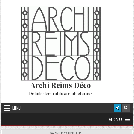
Skip to content
Archi Reims Déco
Détails décoratifs architecturaux
MENU
MENU
POSTED IN
EMILE-CAZIER, RUE