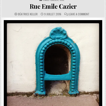
Rue Emile Cazier
AUTHOR:
PUBLISHED DATE:
COMMENTS:
ON RUE EMILE 
BÉATRICE KELLER
9 JUILLET 2016
LEAVE A COMMENT