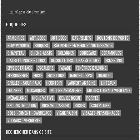
12 place du Forum
ÉTIQUETTES
ARMOIRIES
ART-DÉCO
ART DÉCO
BAS-RELIEFS
BOUTONS DE PORTE
BOW-WINDOW
BRIQUES
BÂTIMENTS EN PÉRIL ET/OU DISPARUS
CHAPITEAU
CHIENS-ASSIS
COLONNES
CORBEAUX
CÉRAMIQUES
DATES ET INSCRIPTIONS
DÉCROTTOIRS - CHASSE ROUES
ECUSSONS
EPIS DE FAÎTAGE
ESCALIERS
FAÇADE
FENÊTRES BALCONS
FERRONNERIE
FRISE
FRONTONS
GARDE-CORPS
GRANITO
GRILLES - SOUPIRAUX
HEURTOIR
LAURENT ANTOINE
LINTEAUX
LUCARNE
MOSAÏQUES
MOTIFS ANIMALIERS
MOTIFS FLORAUX/VÉGÉTAUX
MÉDAILLONS
NICHE VOTIVE
OEIL DE BOEUF
PORTES
RECONSTRUCTION
RICHARD CARLIER
ROSES
SCULPTURE
SOLS - CIMENT - CARRELAGE
VIGNE RAISIN
VISAGES-PERSONNAGES
VITRAUX - VERRIÈRES
RECHERCHER DANS CE SITE