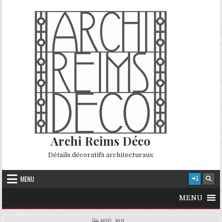
Skip to content
Archi Reims Déco
Détails décoratifs architecturaux
MENU
MENU
POSTED IN
NOËL, RUE