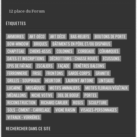
12 place du Forum
ÉTIQUETTES
ARMOIRIES
ART-DÉCO
ART DÉCO
BAS-RELIEFS
BOUTONS DE PORTE
BOW-WINDOW
BRIQUES
BÂTIMENTS EN PÉRIL ET/OU DISPARUS
CHAPITEAU
CHIENS-ASSIS
COLONNES
CORBEAUX
CÉRAMIQUES
DATES ET INSCRIPTIONS
DÉCROTTOIRS - CHASSE ROUES
ECUSSONS
EPIS DE FAÎTAGE
ESCALIERS
FAÇADE
FENÊTRES BALCONS
FERRONNERIE
FRISE
FRONTONS
GARDE-CORPS
GRANITO
GRILLES - SOUPIRAUX
HEURTOIR
LAURENT ANTOINE
LINTEAUX
LUCARNE
MOSAÏQUES
MOTIFS ANIMALIERS
MOTIFS FLORAUX/VÉGÉTAUX
MÉDAILLONS
NICHE VOTIVE
OEIL DE BOEUF
PORTES
RECONSTRUCTION
RICHARD CARLIER
ROSES
SCULPTURE
SOLS - CIMENT - CARRELAGE
VIGNE RAISIN
VISAGES-PERSONNAGES
VITRAUX - VERRIÈRES
RECHERCHER DANS CE SITE