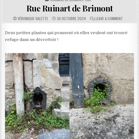
Rue Ruinart de Brimont
AUTHOR:
PUBLISHED DATE:
COMMENTS:
ON RUE RU
VÉRONIQUE VALETTE
30 OCTOBRE 2024
LEAVE A COMMENT
Deux petites plantes qui poussent où elles veulent ont trouvé
refuge dans un décrottoir !