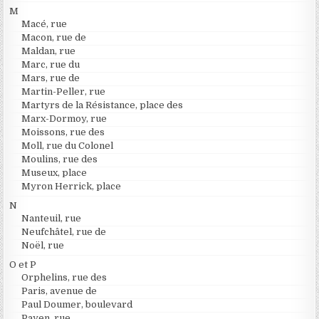
M
Macé, rue
Macon, rue de
Maldan, rue
Marc, rue du
Mars, rue de
Martin-Peller, rue
Martyrs de la Résistance, place des
Marx-Dormoy, rue
Moissons, rue des
Moll, rue du Colonel
Moulins, rue des
Museux, place
Myron Herrick, place
N
Nanteuil, rue
Neufchâtel, rue de
Noël, rue
O et P
Orphelins, rue des
Paris, avenue de
Paul Doumer, boulevard
Payen, rue