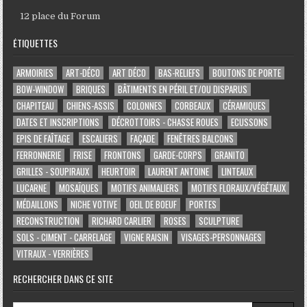
12 place du Forum
ÉTIQUETTES
ARMOIRIES
ART-DÉCO
ART DÉCO
BAS-RELIEFS
BOUTONS DE PORTE
BOW-WINDOW
BRIQUES
BÂTIMENTS EN PÉRIL ET/OU DISPARUS
CHAPITEAU
CHIENS-ASSIS
COLONNES
CORBEAUX
CÉRAMIQUES
DATES ET INSCRIPTIONS
DÉCROTTOIRS - CHASSE ROUES
ECUSSONS
EPIS DE FAÎTAGE
ESCALIERS
FAÇADE
FENÊTRES BALCONS
FERRONNERIE
FRISE
FRONTONS
GARDE-CORPS
GRANITO
GRILLES - SOUPIRAUX
HEURTOIR
LAURENT ANTOINE
LINTEAUX
LUCARNE
MOSAÏQUES
MOTIFS ANIMALIERS
MOTIFS FLORAUX/VÉGÉTAUX
MÉDAILLONS
NICHE VOTIVE
OEIL DE BOEUF
PORTES
RECONSTRUCTION
RICHARD CARLIER
ROSES
SCULPTURE
SOLS - CIMENT - CARRELAGE
VIGNE RAISIN
VISAGES-PERSONNAGES
VITRAUX - VERRIÈRES
RECHERCHER DANS CE SITE