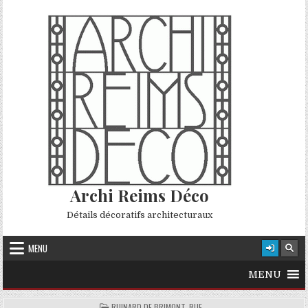
Skip to content
Archi Reims Déco
Détails décoratifs architecturaux
MENU
MENU
POSTED IN
RUINARD DE BRIMONT, RUE