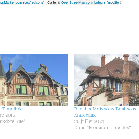
psMarker.com
(
Leaflet
/
icons
) | Carte: ©
OpenStreetMap contributeurs
(
modifier
)
t-Timothée
Rue des Moissons/Boulevard 
re 2016
Marceaux
t-Sixte, rue"
30 juillet 2024
Dans "Moissons, rue des"