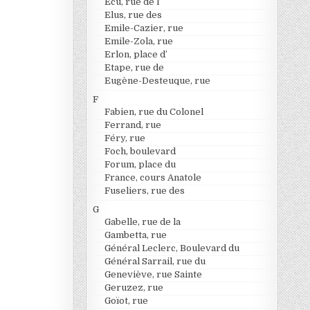
Ecu, rue de l’
Elus, rue des
Emile-Cazier, rue
Emile-Zola, rue
Erlon, place d’
Etape, rue de
Eugène-Desteuque, rue
F
Fabien, rue du Colonel
Ferrand, rue
Féry, rue
Foch, boulevard
Forum, place du
France, cours Anatole
Fuseliers, rue des
G
Gabelle, rue de la
Gambetta, rue
Général Leclerc, Boulevard du
Général Sarrail, rue du
Geneviève, rue Sainte
Geruzez, rue
Goïot, rue