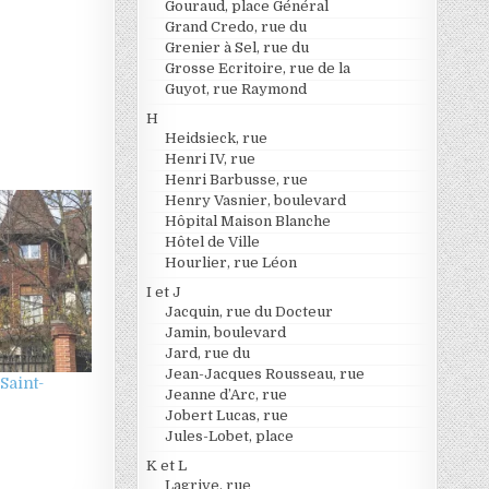
Gouraud, place Général
Grand Credo, rue du
Grenier à Sel, rue du
Grosse Ecritoire, rue de la
Guyot, rue Raymond
H
Heidsieck, rue
Henri IV, rue
Henri Barbusse, rue
Henry Vasnier, boulevard
Hôpital Maison Blanche
Hôtel de Ville
Hourlier, rue Léon
I et J
Jacquin, rue du Docteur
Jamin, boulevard
Jard, rue du
Jean-Jacques Rousseau, rue
Saint-
Jeanne d’Arc, rue
Jobert Lucas, rue
Jules-Lobet, place
K et L
Lagrive, rue