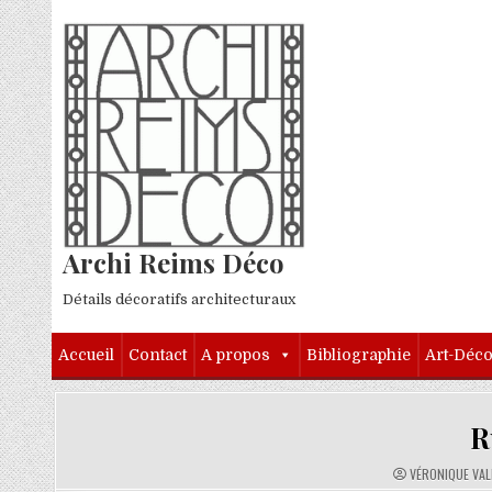
Skip to content
Archi Reims Déco
Détails décoratifs architecturaux
Accueil
Contact
A propos
Bibliographie
Art-Déc
R
AUTHOR:
VÉRONIQUE VA