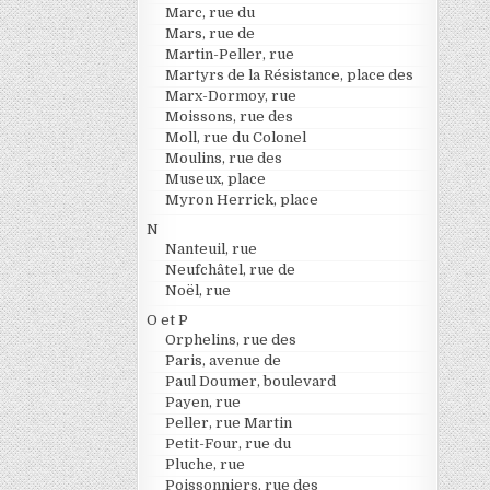
Marc, rue du
Mars, rue de
Martin-Peller, rue
Martyrs de la Résistance, place des
Marx-Dormoy, rue
Moissons, rue des
Moll, rue du Colonel
Moulins, rue des
Museux, place
Myron Herrick, place
N
Nanteuil, rue
Neufchâtel, rue de
Noël, rue
O et P
Orphelins, rue des
Paris, avenue de
Paul Doumer, boulevard
Payen, rue
Peller, rue Martin
Petit-Four, rue du
Pluche, rue
Poissonniers, rue des