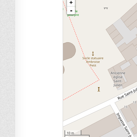
chargement de la carte - veuillez patienter...
+
-
10 m