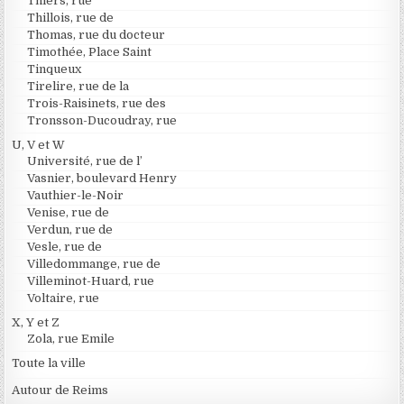
Thiers, rue
Thillois, rue de
Thomas, rue du docteur
Timothée, Place Saint
Tinqueux
Tirelire, rue de la
Trois-Raisinets, rue des
Tronsson-Ducoudray, rue
U, V et W
Université, rue de l’
Vasnier, boulevard Henry
Vauthier-le-Noir
Venise, rue de
Verdun, rue de
Vesle, rue de
Villedommange, rue de
Villeminot-Huard, rue
Voltaire, rue
X, Y et Z
Zola, rue Emile
Toute la ville
Autour de Reims