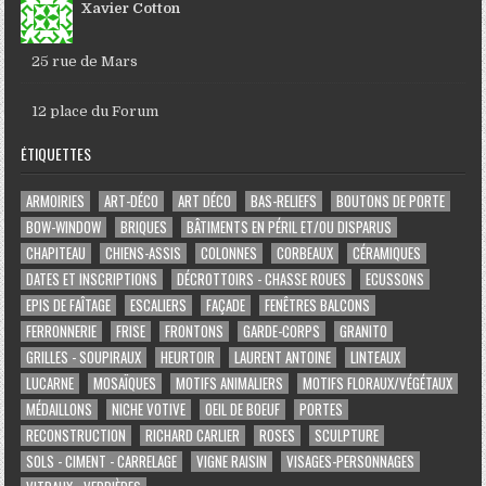
Xavier Cotton
25 rue de Mars
12 place du Forum
ÉTIQUETTES
ARMOIRIES
ART-DÉCO
ART DÉCO
BAS-RELIEFS
BOUTONS DE PORTE
BOW-WINDOW
BRIQUES
BÂTIMENTS EN PÉRIL ET/OU DISPARUS
CHAPITEAU
CHIENS-ASSIS
COLONNES
CORBEAUX
CÉRAMIQUES
DATES ET INSCRIPTIONS
DÉCROTTOIRS - CHASSE ROUES
ECUSSONS
EPIS DE FAÎTAGE
ESCALIERS
FAÇADE
FENÊTRES BALCONS
FERRONNERIE
FRISE
FRONTONS
GARDE-CORPS
GRANITO
GRILLES - SOUPIRAUX
HEURTOIR
LAURENT ANTOINE
LINTEAUX
LUCARNE
MOSAÏQUES
MOTIFS ANIMALIERS
MOTIFS FLORAUX/VÉGÉTAUX
MÉDAILLONS
NICHE VOTIVE
OEIL DE BOEUF
PORTES
RECONSTRUCTION
RICHARD CARLIER
ROSES
SCULPTURE
SOLS - CIMENT - CARRELAGE
VIGNE RAISIN
VISAGES-PERSONNAGES