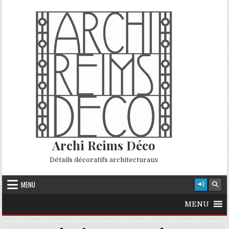
Skip to content
Archi Reims Déco
Détails décoratifs architecturaux
MENU
MENU