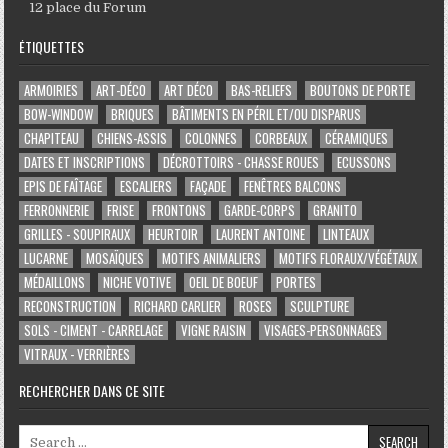
12 place du Forum
ÉTIQUETTES
ARMOIRIES
ART-DÉCO
ART DÉCO
BAS-RELIEFS
BOUTONS DE PORTE
BOW-WINDOW
BRIQUES
BÂTIMENTS EN PÉRIL ET/OU DISPARUS
CHAPITEAU
CHIENS-ASSIS
COLONNES
CORBEAUX
CÉRAMIQUES
DATES ET INSCRIPTIONS
DÉCROTTOIRS - CHASSE ROUES
ECUSSONS
EPIS DE FAÎTAGE
ESCALIERS
FAÇADE
FENÊTRES BALCONS
FERRONNERIE
FRISE
FRONTONS
GARDE-CORPS
GRANITO
GRILLES - SOUPIRAUX
HEURTOIR
LAURENT ANTOINE
LINTEAUX
LUCARNE
MOSAÏQUES
MOTIFS ANIMALIERS
MOTIFS FLORAUX/VÉGÉTAUX
MÉDAILLONS
NICHE VOTIVE
OEIL DE BOEUF
PORTES
RECONSTRUCTION
RICHARD CARLIER
ROSES
SCULPTURE
SOLS - CIMENT - CARRELAGE
VIGNE RAISIN
VISAGES-PERSONNAGES
VITRAUX - VERRIÈRES
RECHERCHER DANS CE SITE
Search for: