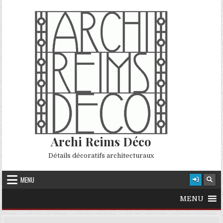
Skip to content
Archi Reims Déco
Détails décoratifs architecturaux
MENU
MENU