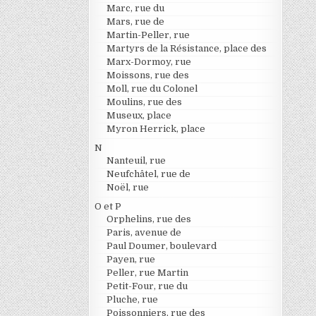
Marc, rue du
Mars, rue de
Martin-Peller, rue
Martyrs de la Résistance, place des
Marx-Dormoy, rue
Moissons, rue des
Moll, rue du Colonel
Moulins, rue des
Museux, place
Myron Herrick, place
N
Nanteuil, rue
Neufchâtel, rue de
Noël, rue
O et P
Orphelins, rue des
Paris, avenue de
Paul Doumer, boulevard
Payen, rue
Peller, rue Martin
Petit-Four, rue du
Pluche, rue
Poissonniers, rue des