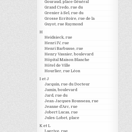
Gouraud, place Général
Grand Credo, rue du
Grenier à Sel, rue du
Grosse Ecritoire, rue de la
Guyot, rue Raymond
H
Heidsieck, rue
Henri IV, rue
Henri Barbusse, rue
Henry Vasnier, boulevard
Hôpital Maison Blanche
Hôtel de Ville
Hourlier, rue Léon
I et J
Jacquin, rue du Docteur
Jamin, boulevard
Jard, rue du
Jean-Jacques Rousseau, rue
Jeanne d’Arc, rue
Jobert Lucas, rue
Jules-Lobet, place
K et L
Lagrive, rue