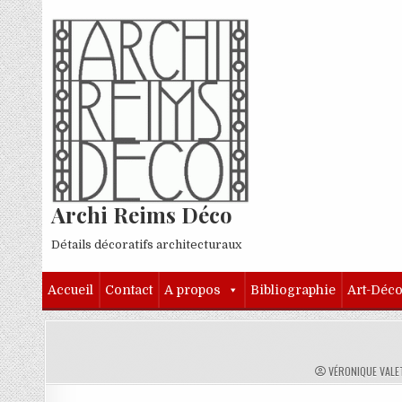
Skip to content
Archi Reims Déco
Détails décoratifs architecturaux
Accueil
Contact
A propos
Bibliographie
Art-Déc
AUTHOR:
VÉRONIQUE VALE