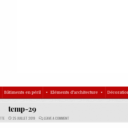
o
Bâtiments en péril
Eléments d'architecture
Décoratio
temp-29
PUBLISHED DATE:
COMMENTS:
ON TEMP-29
TTE
25 JUILLET 2019
LEAVE A COMMENT