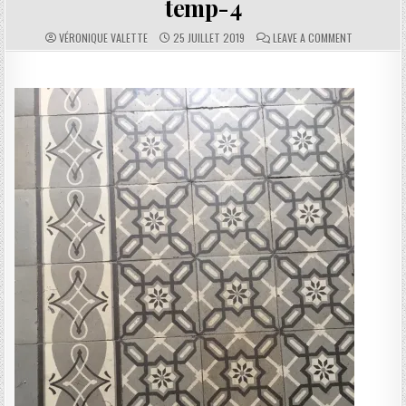
temp-4
AUTHOR:
PUBLISHED DATE:
COMMENTS:
ON TEMP-4
VÉRONIQUE VALETTE
25 JUILLET 2019
LEAVE A COMMENT