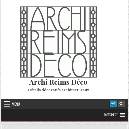
Skip to content
Archi Reims Déco
Détails décoratifs architecturaux
MENU
MENU