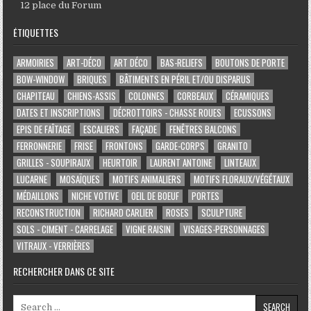
12 place du Forum
ÉTIQUETTES
ARMOIRIES
ART-DÉCO
ART DÉCO
BAS-RELIEFS
BOUTONS DE PORTE
BOW-WINDOW
BRIQUES
BÂTIMENTS EN PÉRIL ET/OU DISPARUS
CHAPITEAU
CHIENS-ASSIS
COLONNES
CORBEAUX
CÉRAMIQUES
DATES ET INSCRIPTIONS
DÉCROTTOIRS - CHASSE ROUES
ECUSSONS
EPIS DE FAÎTAGE
ESCALIERS
FAÇADE
FENÊTRES BALCONS
FERRONNERIE
FRISE
FRONTONS
GARDE-CORPS
GRANITO
GRILLES - SOUPIRAUX
HEURTOIR
LAURENT ANTOINE
LINTEAUX
LUCARNE
MOSAÏQUES
MOTIFS ANIMALIERS
MOTIFS FLORAUX/VÉGÉTAUX
MÉDAILLONS
NICHE VOTIVE
OEIL DE BOEUF
PORTES
RECONSTRUCTION
RICHARD CARLIER
ROSES
SCULPTURE
SOLS - CIMENT - CARRELAGE
VIGNE RAISIN
VISAGES-PERSONNAGES
VITRAUX - VERRIÈRES
RECHERCHER DANS CE SITE
Search for: