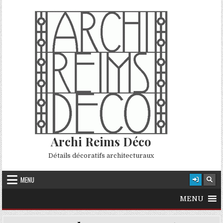
Skip to content
Archi Reims Déco
Détails décoratifs architecturaux
MENU
MENU