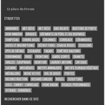
12 place du Forum
ÉTIQUETTES
ARMOIRIES
ART-DÉCO
ART DÉCO
BAS-RELIEFS
BOUTONS DE PORTE
BOW-WINDOW
BRIQUES
BÂTIMENTS EN PÉRIL ET/OU DISPARUS
CHAPITEAU
CHIENS-ASSIS
COLONNES
CORBEAUX
CÉRAMIQUES
DATES ET INSCRIPTIONS
DÉCROTTOIRS - CHASSE ROUES
ECUSSONS
EPIS DE FAÎTAGE
ESCALIERS
FAÇADE
FENÊTRES BALCONS
FERRONNERIE
FRISE
FRONTONS
GARDE-CORPS
GRANITO
GRILLES - SOUPIRAUX
HEURTOIR
LAURENT ANTOINE
LINTEAUX
LUCARNE
MOSAÏQUES
MOTIFS ANIMALIERS
MOTIFS FLORAUX/VÉGÉTAUX
MÉDAILLONS
NICHE VOTIVE
OEIL DE BOEUF
PORTES
RECONSTRUCTION
RICHARD CARLIER
ROSES
SCULPTURE
SOLS - CIMENT - CARRELAGE
VIGNE RAISIN
VISAGES-PERSONNAGES
VITRAUX - VERRIÈRES
RECHERCHER DANS CE SITE