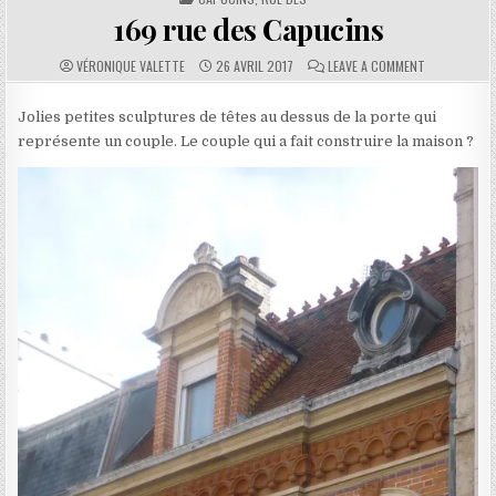
169 rue des Capucins
AUTHOR:
PUBLISHED DATE:
COMMENTS:
ON 169 RUE 
VÉRONIQUE VALETTE
26 AVRIL 2017
LEAVE A COMMENT
Jolies petites sculptures de têtes au dessus de la porte qui
représente un couple. Le couple qui a fait construire la maison ?