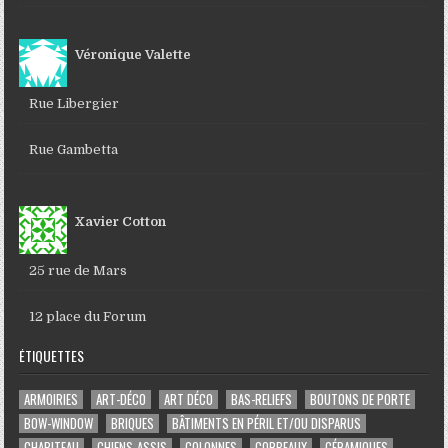
Véronique Valette
Rue Libergier
Rue Gambetta
Xavier Cotton
25 rue de Mars
12 place du Forum
ÉTIQUETTES
ARMOIRIES
ART-DÉCO
ART DÉCO
BAS-RELIEFS
BOUTONS DE PORTE
BOW-WINDOW
BRIQUES
BÂTIMENTS EN PÉRIL ET/OU DISPARUS
CHAPITEAU
CHIENS-ASSIS
COLONNES
CORBEAUX
CÉRAMIQUES