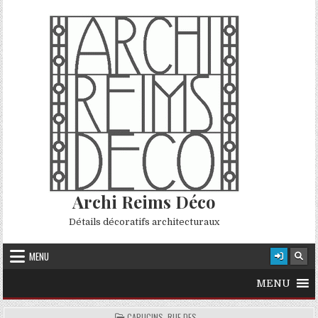
Skip to content
Archi Reims Déco
Détails décoratifs architecturaux
MENU
MENU
POSTED IN
CAPUCINS, RUE DES