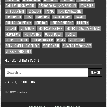
DATES ET INSCRIPTIONS
DÉCROTTOIRS - CHASSE ROUES
ECUSSONS
EPIS DE FAÎTAGE
ESCALIERS
FAÇADE
FENÊTRES BALCONS
FERRONNERIE
FRISE
FRONTONS
GARDE-CORPS
GRANITO
GRILLES - SOUPIRAUX
HEURTOIR
LAURENT ANTOINE
LINTEAUX
LUCARNE
MOSAÏQUES
MOTIFS ANIMALIERS
MOTIFS FLORAUX/VÉGÉTAUX
MÉDAILLONS
NICHE VOTIVE
OEIL DE BOEUF
PORTES
RECONSTRUCTION
RICHARD CARLIER
ROSES
SCULPTURE
SOLS - CIMENT - CARRELAGE
VIGNE RAISIN
VISAGES-PERSONNAGES
VITRAUX - VERRIÈRES
RECHERCHER DANS CE SITE
Search for:
STATISTIQUES DU BLOG
116 307 visites