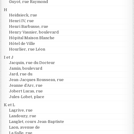
Guyot, rue Raymond
H
Heidsieck, rue
Henri IV, rue
Henri Barbusse, rue
Henry Vasnier, boulevard
Hôpital Maison Blanche
Hôtel de Ville
Hourlier, rue Léon
I et J
Jacquin, rue du Docteur
Jamin, boulevard
Jard, rue du
Jean-Jacques Rousseau, rue
Jeanne d’Arc, rue
Jobert Lucas, rue
Jules-Lobet, place
K et L
Lagrive, rue
Landouzy, rue
Langlet, cours Jean-Baptiste
Laon, avenue de
La Salle, rue