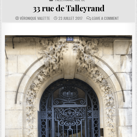
33 rue de Talleyrand
AUTHOR:
PUBLISHED DATE:
COMMENTS:
ON 33 RUE 
VÉRONIQUE VALETTE
23 JUILLET 2017
LEAVE A COMMENT