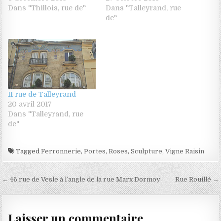
Dans "Thillois, rue de"
Dans "Talleyrand, rue
de"
11 rue de Talleyrand
20 avril 2017
Dans "Talleyrand, rue
de"
Tagged
Ferronnerie
,
Portes
,
Roses
,
Sculpture
,
Vigne Raisin
Navigation de l’article
← 46 rue de Vesle à l’angle de la rue Marx Dormoy
Rue Rouillé →
Laisser un commentaire