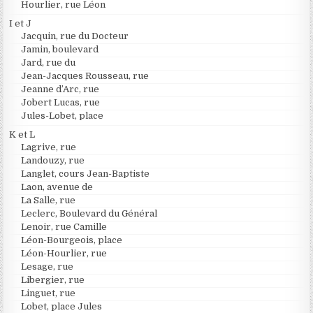
Hourlier, rue Léon
I et J
Jacquin, rue du Docteur
Jamin, boulevard
Jard, rue du
Jean-Jacques Rousseau, rue
Jeanne d’Arc, rue
Jobert Lucas, rue
Jules-Lobet, place
K et L
Lagrive, rue
Landouzy, rue
Langlet, cours Jean-Baptiste
Laon, avenue de
La Salle, rue
Leclerc, Boulevard du Général
Lenoir, rue Camille
Léon-Bourgeois, place
Léon-Hourlier, rue
Lesage, rue
Libergier, rue
Linguet, rue
Lobet, place Jules