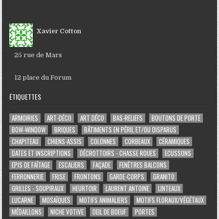
Xavier Cotton
25 rue de Mars
12 place du Forum
ÉTIQUETTES
ARMOIRIES
ART-DÉCO
ART DÉCO
BAS-RELIEFS
BOUTONS DE PORTE
BOW-WINDOW
BRIQUES
BÂTIMENTS EN PÉRIL ET/OU DISPARUS
CHAPITEAU
CHIENS-ASSIS
COLONNES
CORBEAUX
CÉRAMIQUES
DATES ET INSCRIPTIONS
DÉCROTTOIRS - CHASSE ROUES
ECUSSONS
EPIS DE FAÎTAGE
ESCALIERS
FAÇADE
FENÊTRES BALCONS
FERRONNERIE
FRISE
FRONTONS
GARDE-CORPS
GRANITO
GRILLES - SOUPIRAUX
HEURTOIR
LAURENT ANTOINE
LINTEAUX
LUCARNE
MOSAÏQUES
MOTIFS ANIMALIERS
MOTIFS FLORAUX/VÉGÉTAUX
MÉDAILLONS
NICHE VOTIVE
OEIL DE BOEUF
PORTES