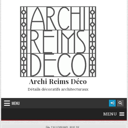
Skip to content
Archi Reims Déco
Détails décoratifs architecturaux
MENU
MENU
POSTED IN
TALLEYRAND, RUE DE