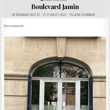
Boulevard Jamin
AUTHOR:
PUBLISHED DATE:
COMMENTS:
ON BOULEVA
VÉRONIQUE VALETTE
21 JUILLET 2023
LEAVE A COMMENT
Ferronnerie.