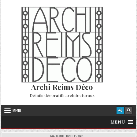
Skip to content
Archi Reims Déco
Détails décoratifs architecturaux
MENU
MENU
POSTED IN
JAMIN, BOULEVARD