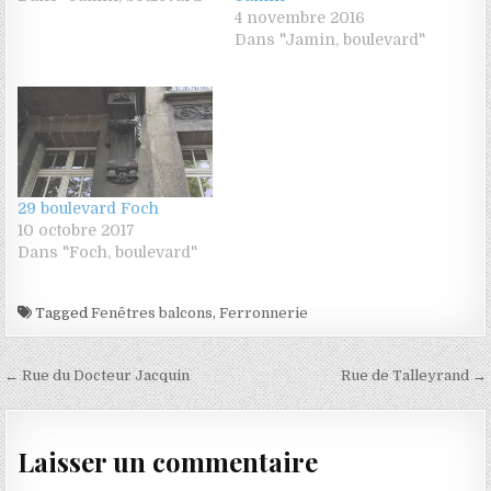
4 novembre 2016
Dans "Jamin, boulevard"
29 boulevard Foch
10 octobre 2017
Dans "Foch, boulevard"
Tagged
Fenêtres balcons
,
Ferronnerie
Navigation de l’article
← Rue du Docteur Jacquin
Rue de Talleyrand →
Laisser un commentaire