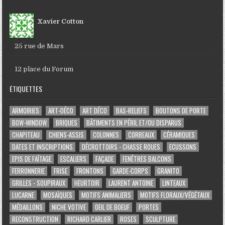
Xavier Cotton
25 rue de Mars
12 place du Forum
ÉTIQUETTES
ARMOIRIES
ART-DÉCO
ART DÉCO
BAS-RELIEFS
BOUTONS DE PORTE
BOW-WINDOW
BRIQUES
BÂTIMENTS EN PÉRIL ET/OU DISPARUS
CHAPITEAU
CHIENS-ASSIS
COLONNES
CORBEAUX
CÉRAMIQUES
DATES ET INSCRIPTIONS
DÉCROTTOIRS - CHASSE ROUES
ECUSSONS
EPIS DE FAÎTAGE
ESCALIERS
FAÇADE
FENÊTRES BALCONS
FERRONNERIE
FRISE
FRONTONS
GARDE-CORPS
GRANITO
GRILLES - SOUPIRAUX
HEURTOIR
LAURENT ANTOINE
LINTEAUX
LUCARNE
MOSAÏQUES
MOTIFS ANIMALIERS
MOTIFS FLORAUX/VÉGÉTAUX
MÉDAILLONS
NICHE VOTIVE
OEIL DE BOEUF
PORTES
RECONSTRUCTION
RICHARD CARLIER
ROSES
SCULPTURE