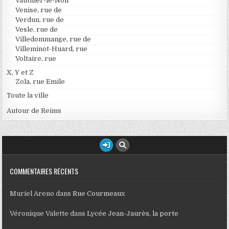
Vauthier-le-Noir
Venise, rue de
Verdun, rue de
Vesle, rue de
Villedommange, rue de
Villeminot-Huard, rue
Voltaire, rue
X, Y et Z
Zola, rue Emile
Toute la ville
Autour de Reims
COMMENTAIRES RÉCENTS
Muriel Areno
dans
Rue Courmeaux
Véronique Valette
dans
Lycée Jean-Jaurès, la porte