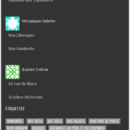
Impasse des Tapissiers
Véronique Valette
Rue Libergier
Rue Gambetta
Xavier Cotton
25 rue de Mars
12 place du Forum
ÉTIQUETTES
ARMOIRIES
ART-DÉCO
ART DÉCO
BAS-RELIEFS
BOUTONS DE PORTE
BOW-WINDOW
BRIQUES
BÂTIMENTS EN PÉRIL ET/OU DISPARUS