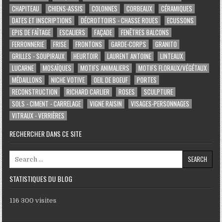
CHAPITEAU
CHIENS-ASSIS
COLONNES
CORBEAUX
CÉRAMIQUES
DATES ET INSCRIPTIONS
DÉCROTTOIRS - CHASSE ROUES
ECUSSONS
EPIS DE FAÎTAGE
ESCALIERS
FAÇADE
FENÊTRES BALCONS
FERRONNERIE
FRISE
FRONTONS
GARDE-CORPS
GRANITO
GRILLES - SOUPIRAUX
HEURTOIR
LAURENT ANTOINE
LINTEAUX
LUCARNE
MOSAÏQUES
MOTIFS ANIMALIERS
MOTIFS FLORAUX/VÉGÉTAUX
MÉDAILLONS
NICHE VOTIVE
OEIL DE BOEUF
PORTES
RECONSTRUCTION
RICHARD CARLIER
ROSES
SCULPTURE
SOLS - CIMENT - CARRELAGE
VIGNE RAISIN
VISAGES-PERSONNAGES
VITRAUX - VERRIÈRES
RECHERCHER DANS CE SITE
Search for:
STATISTIQUES DU BLOG
116 300 visites