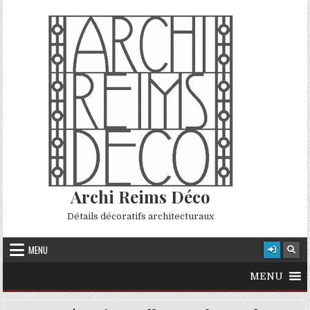
Skip to content
Archi Reims Déco
Détails décoratifs architecturaux
MENU
MENU