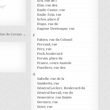
Ecu, rue de l’
Elus, rue des
nry"
Emile-Cazier, rue
Emile-Zola, rue
Erlon, place d’
Etape, rue de
Eugène-Desteuque, rue
Rue de Cernay →
F
Fabien, rue du Colonel
Ferrand, rue
Féry, rue
Foch, boulevard
Forum, place du
France, cours Anatole
Fuseliers, rue des
G
Gabelle, rue de la
Gambetta, rue
Général Leclerc, Boulevard du
Général Sarrail, rue du
Geneviève, rue Sainte
Geruzez, rue
Goïot, rue