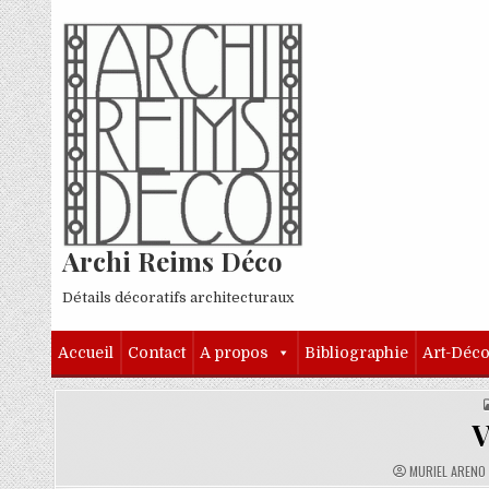
Skip to content
Archi Reims Déco
Détails décoratifs architecturaux
Accueil
Contact
A propos
Bibliographie
Art-Déc
V
AUTHOR:
MURIEL ARENO