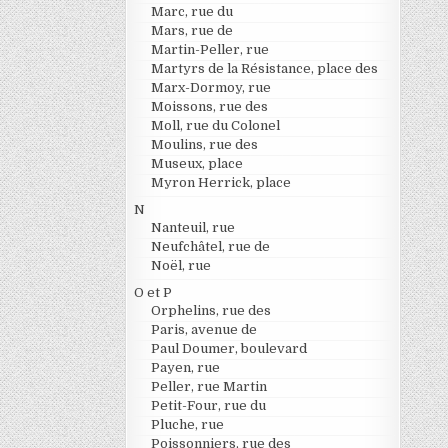
Marc, rue du
Mars, rue de
Martin-Peller, rue
Martyrs de la Résistance, place des
Marx-Dormoy, rue
Moissons, rue des
Moll, rue du Colonel
Moulins, rue des
Museux, place
Myron Herrick, place
N
Nanteuil, rue
Neufchâtel, rue de
Noël, rue
O et P
Orphelins, rue des
Paris, avenue de
Paul Doumer, boulevard
Payen, rue
Peller, rue Martin
Petit-Four, rue du
Pluche, rue
Poissonniers, rue des