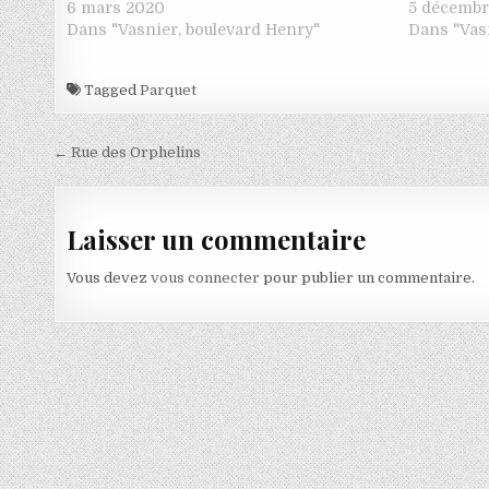
6 mars 2020
5 décembr
Dans "Vasnier, boulevard Henry"
Dans "Vas
Tagged
Parquet
Navigation de l’article
← Rue des Orphelins
Laisser un commentaire
Vous devez
vous connecter
pour publier un commentaire.