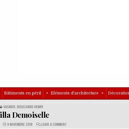
o
Bâtiments en péril
Eléments d'architecture
Décoratio
POSTED IN
VASNIER, BOULEVARD HENRY
illa Demoiselle
PUBLISHED DATE:
COMMENTS:
ON VILLA DEMOISELLE
9 NOVEMBRE 2018
LEAVE A COMMENT