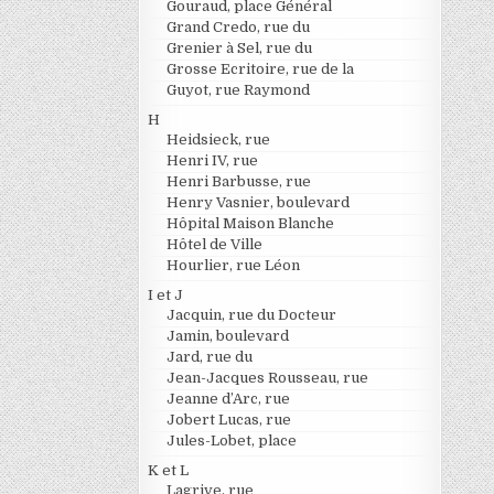
Gouraud, place Général
Grand Credo, rue du
Grenier à Sel, rue du
Grosse Ecritoire, rue de la
Guyot, rue Raymond
H
Heidsieck, rue
Henri IV, rue
Henri Barbusse, rue
Henry Vasnier, boulevard
Hôpital Maison Blanche
Hôtel de Ville
Hourlier, rue Léon
I et J
Jacquin, rue du Docteur
Jamin, boulevard
Jard, rue du
Jean-Jacques Rousseau, rue
Jeanne d’Arc, rue
Jobert Lucas, rue
Jules-Lobet, place
K et L
Lagrive, rue